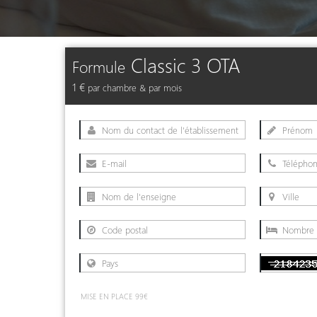
Classic 3 OTA
Formule
1 €
par chambre & par mois
MISE EN PLACE 99€